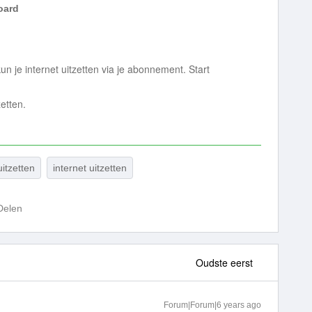
ard
un je internet uitzetten via je abonnement. Start
zetten.
itzetten
internet uitzetten
Delen
Oudste eerst
Forum|Forum|6 years ago