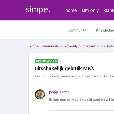
home
sim-only
klan
Community
Knowledge
Simpel Community
Sim-only
Internet
uitschak
BEANTWOORD
uitschakelijk gebruik MB's
Forum|Forum|6 years ago
2 reacties
361 B
joopp
Lezer
Ik heb een simkaart van Simpel en wil 