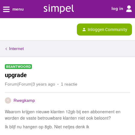
log in
menu
Inloggen Community
Internet
BEANTWOORD
upgrade
Forum|Forum|3 years ago
1 reactie
Rwegkamp
R
Waarom krijgen nieuwe klanten 12gb bij een abbonement en
worden de vaste betrouwbare klanten niet ook beloont?
Ik blijf nu hangen op 8gb. Niet netjes denk ik