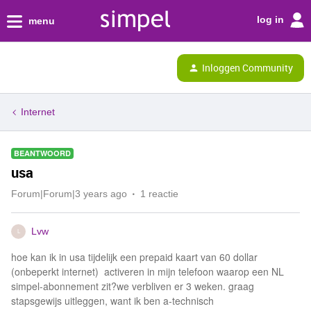
log in
menu
Inloggen Community
Internet
BEANTWOORD
usa
Forum|Forum|3 years ago
1 reactie
Lvw
L
hoe kan ik in usa tijdelijk een prepaid kaart van 60 dollar
(onbeperkt internet) activeren in mijn telefoon waarop een NL
simpel-abonnement zit?we verbliven er 3 weken. graag
stapsgewijs uitleggen, want ik ben a-technisch