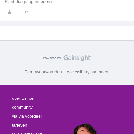
Klant die graag meedenkt
Forumvoorwaarden
Accessibility statement
over Simpel
community
via via voordeel
tarieven