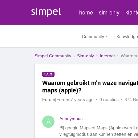
home
sim-only
klan
Community
Knowledge
Simpel Community
Sim-only
Internet
Waarom g
F.A.Q.
Waarom gebruikt m’n waze navigat
maps (apple)?
Forum|Forum|7 years ago
0 reacties
874 B
Anonymous
A
Bij google Maps of Maps (Apple) wordt 
vliegtuigmodus aan kunnen zetten en ve