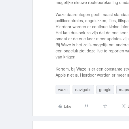
mogelijke nieuwe routeberekening omdat e
Waze daarentegen geeft, naast standaar
politiecontroles, ongelukken, files, flitspa
Hierdoor worden er continue kleine info
Het kan dus ook zo zijn dat de ene kee
omdat er de ene keer meer updates zijn
Bij Waze is het zelfs mogelijk om ander
een ongeluk ziet deze live te reporten
van krijgen.
Kortom, bij Waze is er een constante s
Apple niet is. Hierdoor worden er meer i
waze
navigatie
google
maps
Like