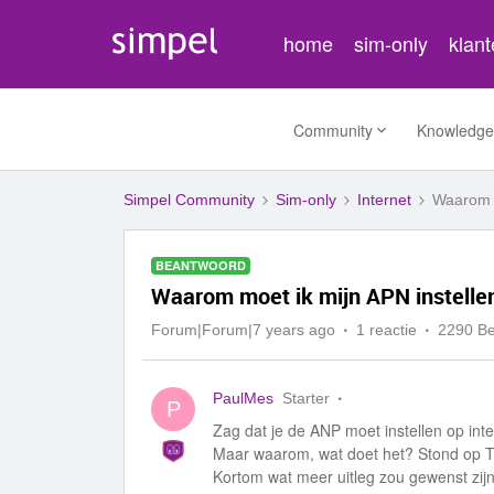
home
sim-only
klan
Community
Knowledge
Simpel Community
Sim-only
Internet
Waarom m
BEANTWOORD
Waarom moet ik mijn APN instellen
Forum|Forum|7 years ago
1 reactie
2290 B
PaulMes
Starter
P
Zag dat je de ANP moet instellen op inte
Maar waarom, wat doet het? Stond op T-M
Kortom wat meer uitleg zou gewenst zijn