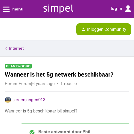
log in
menu
Inloggen Community
Internet
BEANTWOORD
Wanneer is het 5g netwerk beschikbaar?
Forum|Forum|6 years ago
1 reactie
jeroenjongen013
Wanneer is 5g beschikbaar bij simpel?
Beste antwoord door
Phil