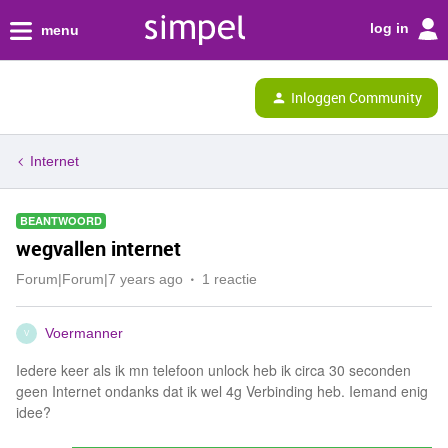
log in
menu
Inloggen Community
Internet
BEANTWOORD
wegvallen internet
Forum|Forum|7 years ago
1 reactie
Voermanner
V
Iedere keer als ik mn telefoon unlock heb ik circa 30 seconden
geen Internet ondanks dat ik wel 4g Verbinding heb. Iemand enig
idee?