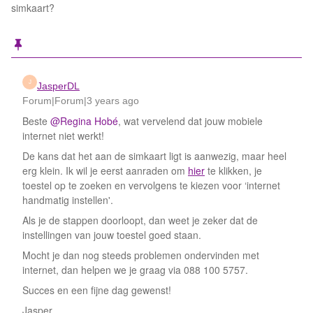
simkaart?
J
JasperDL
Forum|Forum|3 years ago
Beste
@Regina Hobé
, wat vervelend dat jouw mobiele
internet niet werkt!
De kans dat het aan de simkaart ligt is aanwezig, maar heel
erg klein. Ik wil je eerst aanraden om
hier
te klikken, je
toestel op te zoeken en vervolgens te kiezen voor ‘internet
handmatig instellen'.
Als je de stappen doorloopt, dan weet je zeker dat de
instellingen van jouw toestel goed staan.
Mocht je dan nog steeds problemen ondervinden met
internet, dan helpen we je graag via 088 100 5757.
Succes en een fijne dag gewenst!
Jasper