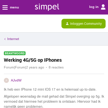
log in
menu
Inloggen Community
Internet
BEANTWOORD
Werking 4G/5G op IPhones
Forum|Forum|2 years ago
8 reacties
AJvdW
A
Ik heb een IPhone 12 mini IOS 17 en is helemaal up-to-date.
Afgelopen woensdag de mail gehad dat Simpel overging op 5g. Ik
vermoed dat hiermee het probleem is ontstaan. Hiervoor had ik
namelijk geen problemen.