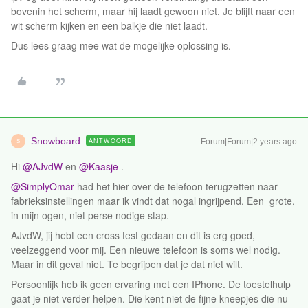
bovenin het scherm, maar hij laadt gewoon niet. Je blijft naar een
wit scherm kijken en een balkje die niet laadt.
Dus lees graag mee wat de mogelijke oplossing is.
Snowboard
ANTWOORD
Forum|Forum|2 years ago
S
Hi
@AJvdW
en
@Kaasje
.
@SimplyOmar
had het hier over de telefoon terugzetten naar
fabrieksinstellingen maar ik vindt dat nogal ingrijpend. Een grote,
in mijn ogen, niet perse nodige stap.
AJvdW, jij hebt een cross test gedaan en dit is erg goed,
veelzeggend voor mij. Een nieuwe telefoon is soms wel nodig.
Maar in dit geval niet. Te begrijpen dat je dat niet wilt.
Persoonlijk heb ik geen ervaring met een IPhone. De toestelhulp
gaat je niet verder helpen. Die kent niet de fijne kneepjes die nu