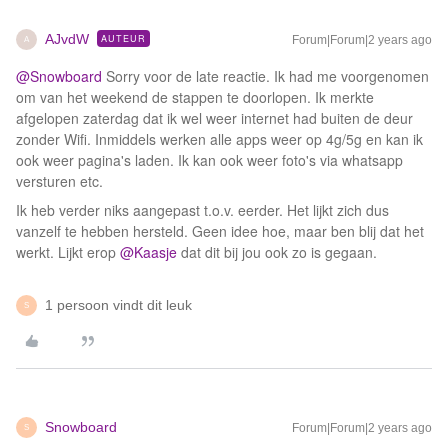
AJvdW
AUTEUR
Forum|Forum|2 years ago
A
@Snowboard
Sorry voor de late reactie. Ik had me voorgenomen
om van het weekend de stappen te doorlopen. Ik merkte
afgelopen zaterdag dat ik wel weer internet had buiten de deur
zonder Wifi. Inmiddels werken alle apps weer op 4g/5g en kan ik
ook weer pagina's laden. Ik kan ook weer foto's via whatsapp
versturen etc.
Ik heb verder niks aangepast t.o.v. eerder. Het lijkt zich dus
vanzelf te hebben hersteld. Geen idee hoe, maar ben blij dat het
werkt. Lijkt erop
@Kaasje
dat dit bij jou ook zo is gegaan.
1 persoon vindt dit leuk
S
Snowboard
Forum|Forum|2 years ago
S