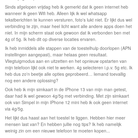
Sinds afgelopen vrijdag heb ik gemerkt dat ik geen internet heb
wanneer ik geen Wifi heb. Alleen lijk ik wel whatsapp
tekstberichten te kunnen versturen, foto's lukt niet. Er lijkt dus wel
verbinding te zijn, maar heel licht want alle andere apps doen het
niet. In mijn scherm staat ook gewoon dat ik verbonden ben met
4g of 5g. Ik heb dit op diverse locaties ervaren.
Ik heb inmiddels alle stappen van de toestelhulp doorlopen (APN
instellingen aangepast), maar helaas geen resultaat.
Vliegtuigmodus aan en uitzetten en het opnieuw opstarten van
mijn telefoon lijkt ook niet te werken. 4g selecteren i.p.v. 5g etc. Ik
heb dus zo'n beetje alle opties geprobeerd… Iemand toevallig
nog een andere oplossing?
Ook heb ik mijn simkaart in de IPhone 13 van mijn man getest,
daar had ik wel gewoon 4g/5g met verbinding. Met zijn simkaart
ook van Simpel in mijn IPhone 12 mini heb ik ook geen internet
via 4g/5g.
Het lijkt dus haast aan het toestel te liggen. Hebben hier meer
mensen last van? En hebben jullie nog tips? Ik heb namelijk
weinig zin om een nieuwe telefoon te moeten kopen...