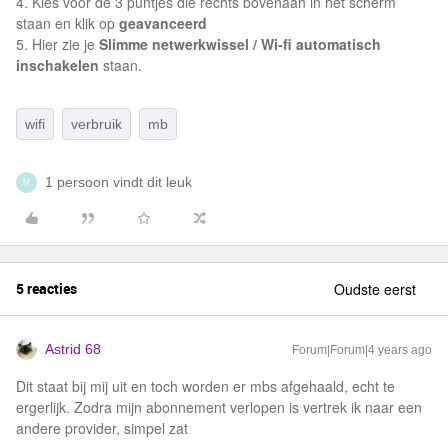
4. Kies voor de 3 puntjes die rechts bovenaan in het scherm
staan en klik op
geavanceerd
5. Hier zie je
Slimme netwerkwissel / Wi-fi automatisch
inschakelen
staan.
wifi
verbruik
mb
1 persoon vindt dit leuk
M
5 reacties
Oudste eerst
Astrid 68
Forum|Forum|4 years ago
Dit staat bij mij uit en toch worden er mbs afgehaald, echt te
ergerlijk. Zodra mijn abonnement verlopen is vertrek ik naar een
andere provider, simpel zat