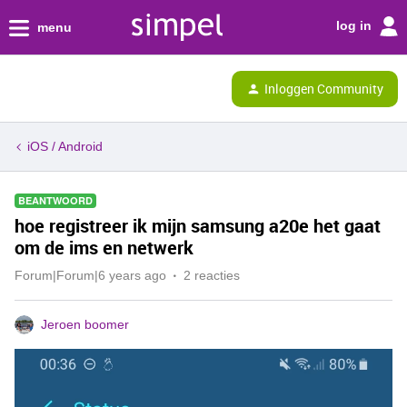
log in
menu
Inloggen Community
iOS / Android
BEANTWOORD
hoe registreer ik mijn samsung a20e het gaat
om de ims en netwerk
Forum|Forum|6 years ago
2 reacties
Jeroen boomer