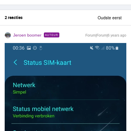
2 reacties
Oudste eerst
Jeroen boomer
AUTEUR
Forum|Forum|6 years ago