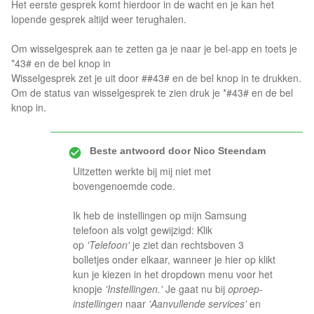
Het eerste gesprek komt hierdoor in de wacht en je kan het
lopende gesprek altijd weer terughalen.
Om wisselgesprek aan te zetten ga je naar je bel-app en toets je
*43# en de bel knop in
Wisselgesprek zet je uit door ##43# en de bel knop in te drukken.
Om de status van wisselgesprek te zien druk je *#43# en de bel
knop in.
Beste antwoord door
Nico Steendam
Uitzetten werkte bij mij niet met
bovengenoemde code.
Ik heb de instellingen op mijn Samsung
telefoon als volgt gewijzigd: Klik
op
'Telefoon'
je ziet dan rechtsboven 3
bolletjes onder elkaar, wanneer je hier op klikt
kun je kiezen in het dropdown menu voor het
knopje
'Instellingen.'
Je gaat nu bij
oproep-
instellingen
naar
'Aanvullende services'
en