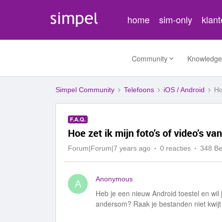
home
sim-only
klan
Community
Knowledge
Simpel Community
Telefoons
iOS / Android
Ho
F.A.Q.
Hoe zet ik mijn foto’s of video’s v
Forum|Forum|7 years ago
0 reacties
348 B
Anonymous
A
Heb je een nieuw Android toestel en wil j
andersom? Raak je bestanden niet kwijt 