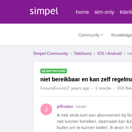
home
sim-only
klan
Community
Knowledge
Simpel Community
Telefoons
iOS / Android
ni
BEANTWOORD
niet bereikbaar en kan zelf regelma
Forum|Forum|7 years ago
1 reactie
558 Be
jeffrutten
Lezer
J
Ik heb sinds kort een abonnement bij Si
niet kunnen bereiken, daarnaast kan ikze
buiten om te kunnen bellen. Ik woon in h