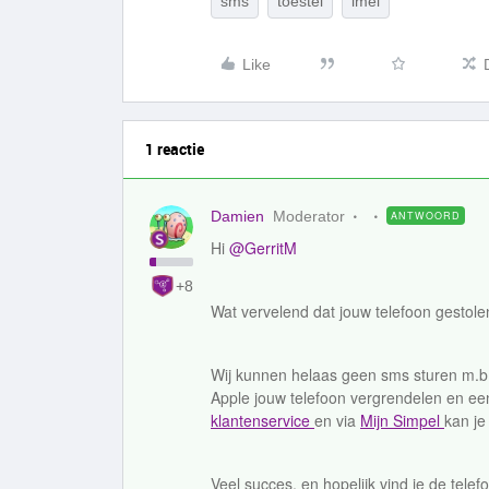
sms
toestel
imei
Like
1 reactie
Damien
Moderator
ANTWOORD
Hi
@GerritM
+8
Wat vervelend dat jouw telefoon gestole
Wij kunnen helaas geen sms sturen m.b.
Apple jouw telefoon vergrendelen en ee
klantenservice
en via
Mijn Simpel
kan je
Veel succes, en hopelijk vind je de telef