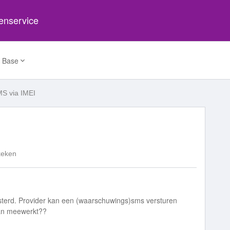
tenservice
 Base
S via IMEI
keken
sterd. Provider kan een (waarschuwings)sms versturen
aan meewerkt??