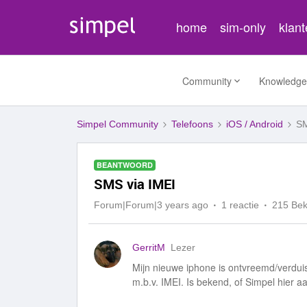
home
sim-only
klan
Community
Knowledge
Simpel Community
Telefoons
iOS / Android
SM
BEANTWOORD
SMS via IMEI
Forum|Forum|3 years ago
1 reactie
215 Be
GerritM
Lezer
Mijn nieuwe iphone is ontvreemd/verdui
m.b.v. IMEI. Is bekend, of Simpel hier 