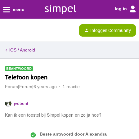
log in
menu
Inloggen Community
iOS / Android
BEANTWOORD
Telefoon kopen
Forum|Forum|6 years ago
1 reactie
jvdbent
Kan ik een toestel bij Simpel kopen en zo ja hoe?
Beste antwoord door
Alexandra