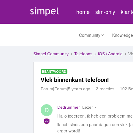
home
sim-only
klan
Community
Knowledge
Simpel Community
Telefoons
iOS / Android
Vl
BEANTWOORD
Vlek binnenkant telefoon!
Forum|Forum|5 years ago
2 reacties
102 B
Dedrummer
Lezer
D
Hallo iedereen, ik heb een probleem met
ik heb sinds een paar dagen een vlek {a
erger wordt!