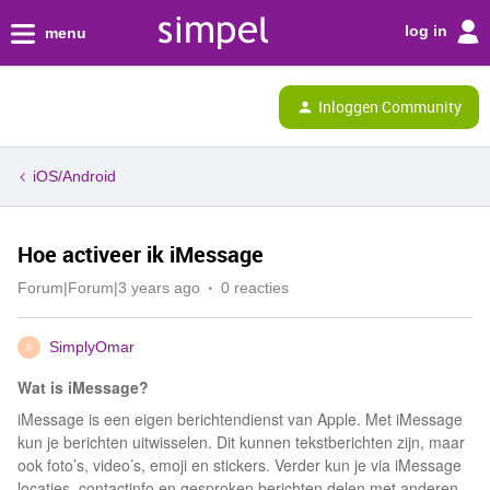
log in
menu
Inloggen Community
iOS/Android
Hoe activeer ik iMessage
Forum|Forum|3 years ago
0 reacties
SimplyOmar
S
Wat is iMessage?
iMessage is een eigen berichtendienst van Apple. Met iMessage
kun je berichten uitwisselen. Dit kunnen tekstberichten zijn, maar
ook foto’s, video’s, emoji en stickers. Verder kun je via iMessage
locaties, contactinfo en gesproken berichten delen met anderen.