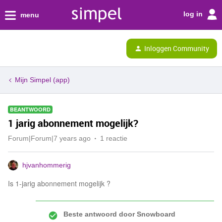
log in
menu
Inloggen Community
Mijn Simpel (app)
BEANTWOORD
1 jarig abonnement mogelijk?
Forum|Forum|7 years ago
1 reactie
hjvanhommerig
Is 1-jarig abonnement mogelijk ?
Beste antwoord door
Snowboard