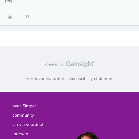
Phil
Forumvoorwaarden
Accessibility statement
over Simpel
community
via via voordeel
tarieven