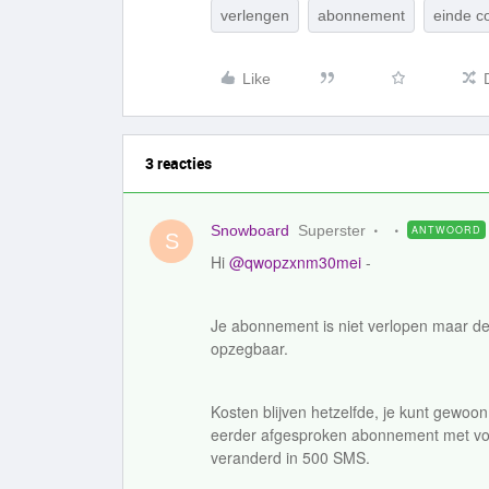
verlengen
abonnement
einde c
Like
3 reacties
Snowboard
Superster
ANTWOORD
S
Hi
@qwopzxnm30mei
-
Je abonnement is niet verlopen maar de 
opzegbaar.
Kosten blijven hetzelfde, je kunt gewoon 
eerder afgesproken abonnement met vo
veranderd in 500 SMS.