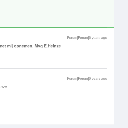
Forum|Forum|6 years ago
ct met mij opnemen. Mvg E.Heinze
Forum|Forum|6 years ago
deze.