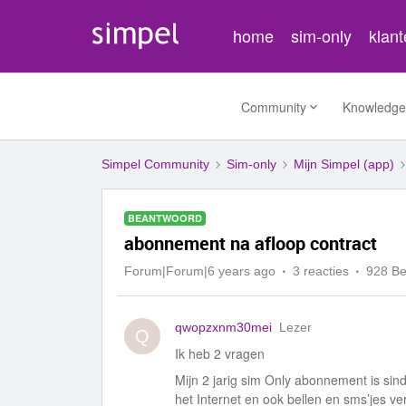
home
sim-only
klan
Community
Knowledge
Simpel Community
Sim-only
Mijn Simpel (app)
BEANTWOORD
abonnement na afloop contract
Forum|Forum|6 years ago
3 reacties
928 B
qwopzxnm30mei
Lezer
Q
Ik heb 2 vragen
Mijn 2 jarig sim Only abonnement is sin
het Internet en ook bellen en sms’jes 