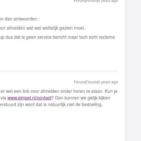
Forum|Forum|6 years ago
en dan antwoorden :
oor afmelden wat wel wettelijk gezien moet.
leapp dus dat is geen service bericht maar toch echt reclame
Forum|Forum|6 years ago
 er wel een link voor afmelden onder horen te staan. Kun je
 via
www.simpel.nl/contact
? Dan kunnen we gelijk kijken
rstuurd zijn want dat is natuurlijk niet de bedoeling.