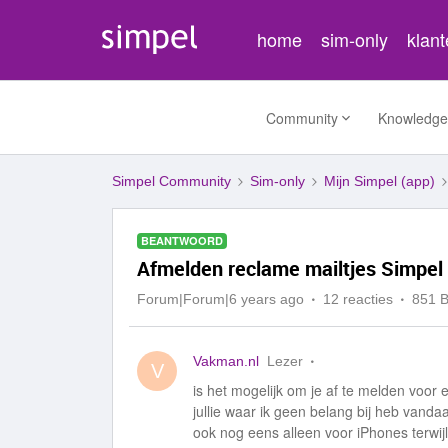
home
sim-only
klan
Community
Knowledge
Simpel Community
Sim-only
Mijn Simpel (app)
BEANTWOORD
Afmelden reclame mailtjes Simpel
Forum|Forum|6 years ago
12 reacties
851 
Vakman.nl
Lezer
V
is het mogelijk om je af te melden voor 
jullie waar ik geen belang bij heb vand
ook nog eens alleen voor iPhones terwijl