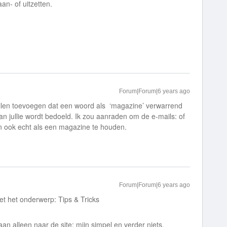
an- of uitzetten.
Forum|Forum|6 years ago
willen toevoegen dat een woord als ‘magazine’ verwarrend
n jullie wordt bedoeld. Ik zou aanraden om de e-mails: of
n ook echt als een magazine te houden.
Forum|Forum|6 years ago
met het onderwerp: Tips & Tricks
an alleen naar de site: mijn simpel en verder niets.