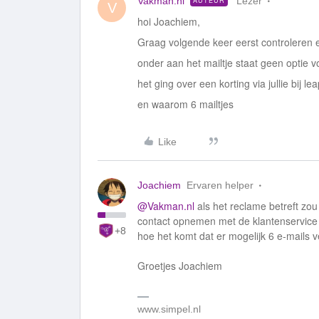
Vakman.nl
Lezer
AUTEUR
V
hoi Joachiem,
Graag volgende keer eerst controleren 
onder aan het mailtje staat geen optie v
het ging over een korting via jullie bij 
en waarom 6 mailtjes
Like
Joachiem
Ervaren helper
@Vakman.nl
als het reclame betreft zou
contact opnemen met de klantenservice
+8
hoe het komt dat er mogelijk 6 e-mails ve
Groetjes Joachiem
www.simpel.nl