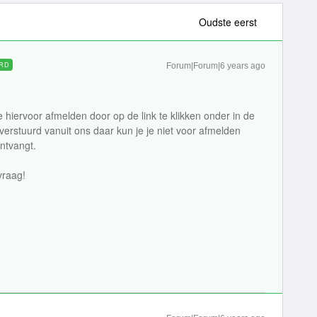
Oudste eerst
RD
Forum|Forum|6 years ago
e hiervoor afmelden door op de link te klikken onder in de
 verstuurd vanuit ons daar kun je je niet voor afmelden
ontvangt.
vraag!