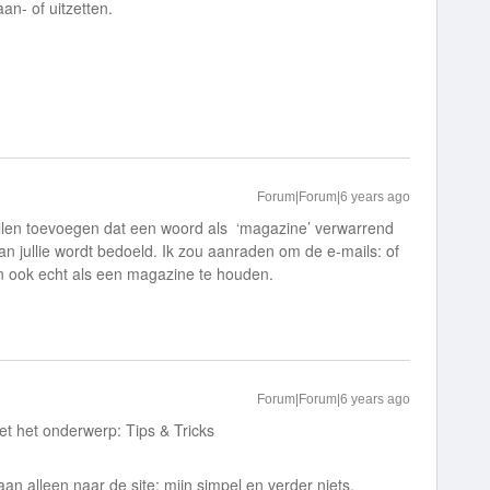
an- of uitzetten.
Forum|Forum|6 years ago
willen toevoegen dat een woord als ‘magazine’ verwarrend
n jullie wordt bedoeld. Ik zou aanraden om de e-mails: of
n ook echt als een magazine te houden.
Forum|Forum|6 years ago
met het onderwerp: Tips & Tricks
an alleen naar de site: mijn simpel en verder niets.