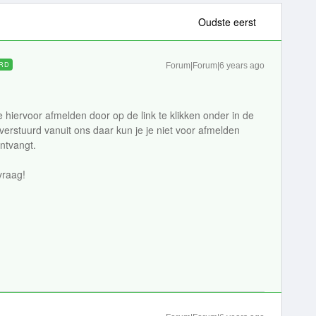
Oudste eerst
RD
Forum|Forum|6 years ago
e hiervoor afmelden door op de link te klikken onder in de
 verstuurd vanuit ons daar kun je je niet voor afmelden
ontvangt.
vraag!