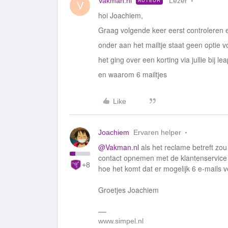
Vakman.nl
Lezer
AUTEUR
V
hoi Joachiem,
Graag volgende keer eerst controleren 
onder aan het mailtje staat geen optie v
het ging over een korting via jullie bij 
en waarom 6 mailtjes
Like
Joachiem
Ervaren helper
@Vakman.nl
als het reclame betreft zou
contact opnemen met de klantenservice
+8
hoe het komt dat er mogelijk 6 e-mails ve
Groetjes Joachiem
www.simpel.nl