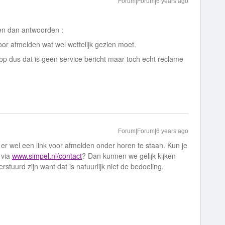
Forum|Forum|6 years ago
en dan antwoorden :
oor afmelden wat wel wettelijk gezien moet.
leapp dus dat is geen service bericht maar toch echt reclame
Forum|Forum|6 years ago
 er wel een link voor afmelden onder horen te staan. Kun je
 via
www.simpel.nl/contact
? Dan kunnen we gelijk kijken
rstuurd zijn want dat is natuurlijk niet de bedoeling.