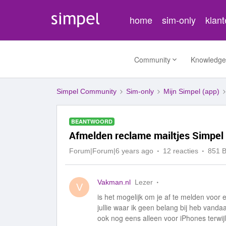
home
sim-only
klan
Community
Knowledge
Simpel Community
Sim-only
Mijn Simpel (app)
BEANTWOORD
Afmelden reclame mailtjes Simpel
Forum|Forum|6 years ago
12 reacties
851 
Vakman.nl
Lezer
V
is het mogelijk om je af te melden voor 
jullie waar ik geen belang bij heb vand
ook nog eens alleen voor iPhones terwijl