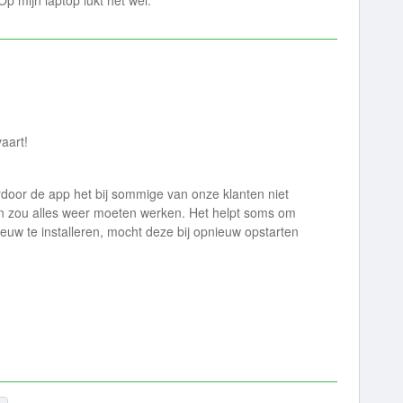
Op mijn laptop lukt het wel.
aart!
door de app het bij sommige van onze klanten niet
en zou alles weer moeten werken. Het helpt soms om
euw te installeren, mocht deze bij opnieuw opstarten