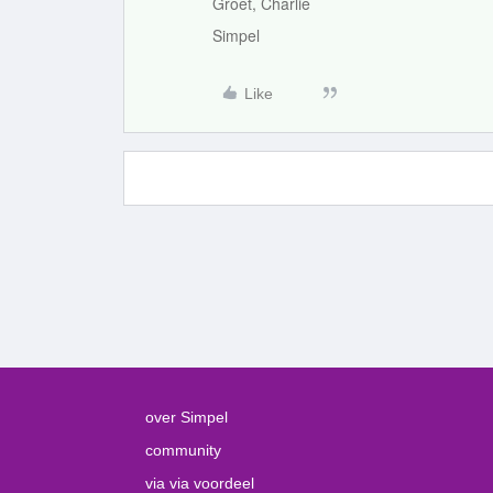
Groet, Charlie
Simpel
Like
over Simpel
community
via via voordeel