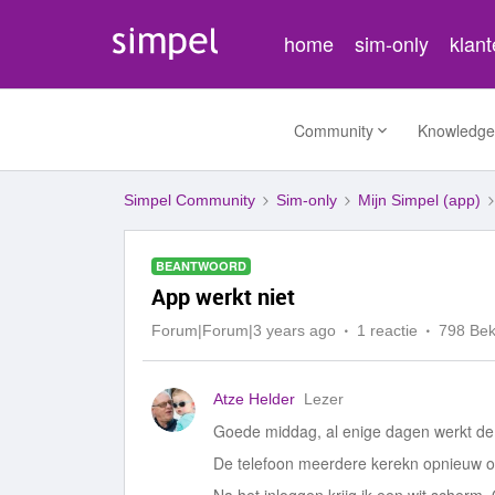
home
sim-only
klan
Community
Knowledge
Simpel Community
Sim-only
Mijn Simpel (app)
BEANTWOORD
App werkt niet
Forum|Forum|3 years ago
1 reactie
798 Be
Atze Helder
Lezer
Goede middag, al enige dagen werkt de 
De telefoon meerdere kerekn opnieuw op