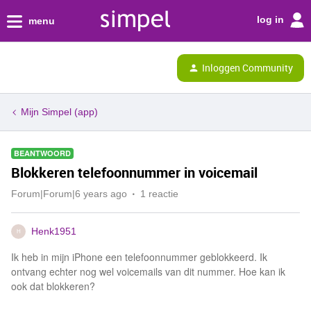
log in
menu
Inloggen Community
Mijn Simpel (app)
BEANTWOORD
Blokkeren telefoonnummer in voicemail
Forum|Forum|6 years ago
1 reactie
Henk1951
H
Ik heb in mijn iPhone een telefoonnummer geblokkeerd. Ik
ontvang echter nog wel voicemails van dit nummer. Hoe kan ik
ook dat blokkeren?