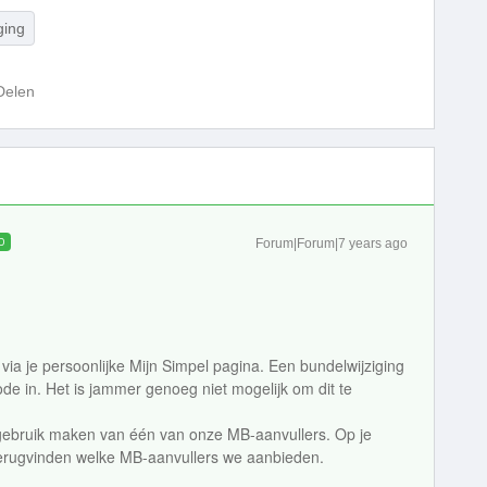
ging
Delen
D
Forum|Forum|7 years ago
n via je persoonlijke Mijn Simpel pagina. Een bundelwijziging
ode in. Het is jammer genoeg niet mogelijk om dit te
 gebruik maken van één van onze MB-aanvullers. Op je
 terugvinden welke MB-aanvullers we aanbieden.