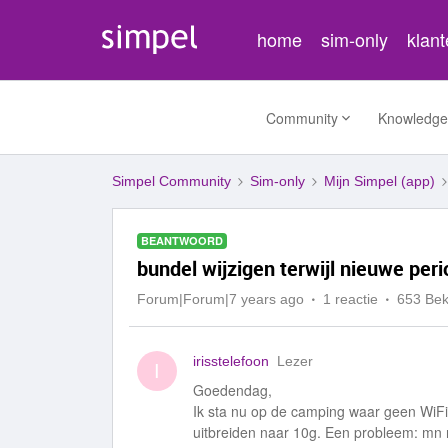
home
sim-only
klan
Community
Knowledge
Simpel Community
Sim-only
Mijn Simpel (app)
BEANTWOORD
bundel wijzigen terwijl nieuwe per
Forum|Forum|7 years ago
1 reactie
653 Be
irisstelefoon
Lezer
I
Goedendag,
Ik sta nu op de camping waar geen WiFi 
uitbreiden naar 10g. Een probleem: mn n