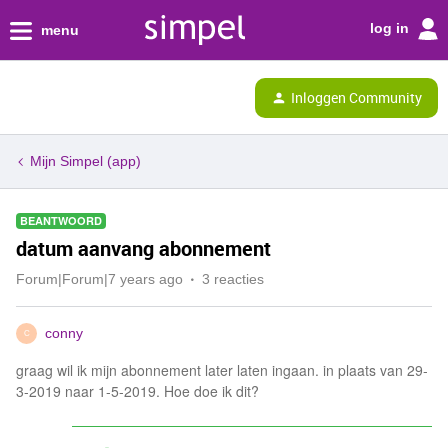
log in
menu
Inloggen Community
Mijn Simpel (app)
BEANTWOORD
datum aanvang abonnement
Forum|Forum|7 years ago
3 reacties
conny
C
graag wil ik mijn abonnement later laten ingaan. in plaats van 29-
3-2019 naar 1-5-2019. Hoe doe ik dit?