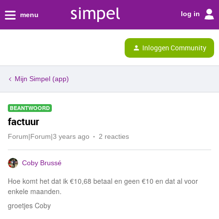
log in
menu
Inloggen Community
Mijn Simpel (app)
BEANTWOORD
factuur
Forum|Forum|3 years ago
2 reacties
Coby Brussé
Hoe komt het dat ik €10,68 betaal en geen €10 en dat al voor
enkele maanden.
groetjes Coby