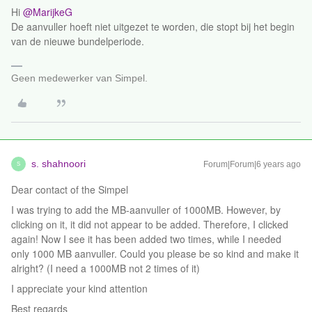
Hi
@MarijkeG
De aanvuller hoeft niet uitgezet te worden, die stopt bij het begin
van de nieuwe bundelperiode.
Geen medewerker van Simpel.
s. shahnoori
Forum|Forum|6 years ago
S
Dear contact of the Simpel
I was trying to add the MB-aanvuller of 1000MB. However, by
clicking on it, it did not appear to be added. Therefore, I clicked
again! Now I see it has been added two times, while I needed
only 1000 MB aanvuller. Could you please be so kind and make it
alright? (I need a 1000MB not 2 times of it)
I appreciate your kind attention
Best regards