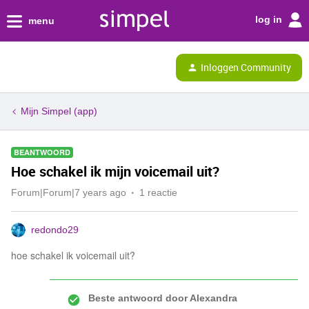
log in
menu
Inloggen Community
Mijn Simpel (app)
BEANTWOORD
Hoe schakel ik mijn voicemail uit?
Forum|Forum|7 years ago
1 reactie
redondo29
hoe schakel ik voicemail uit?
Beste antwoord door
Alexandra