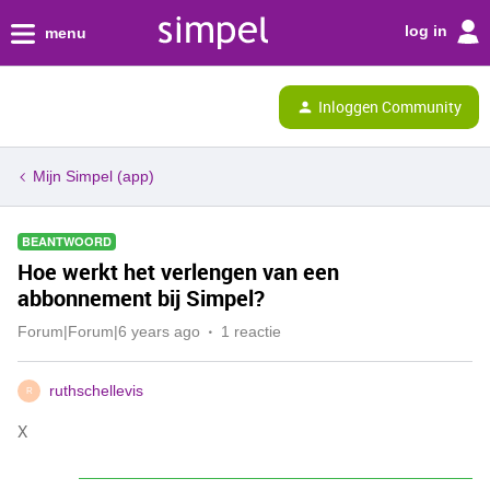
log in
menu
Inloggen Community
Mijn Simpel (app)
BEANTWOORD
Hoe werkt het verlengen van een
abbonnement bij Simpel?
Forum|Forum|6 years ago
1 reactie
ruthschellevis
R
X