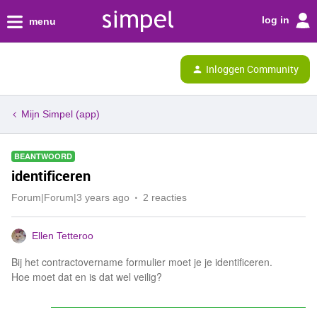
log in
menu
Inloggen Community
Mijn Simpel (app)
BEANTWOORD
identificeren
Forum|Forum|3 years ago
2 reacties
Ellen Tetteroo
Bij het contractovername formulier moet je je identificeren.
Hoe moet dat en is dat wel veilig?