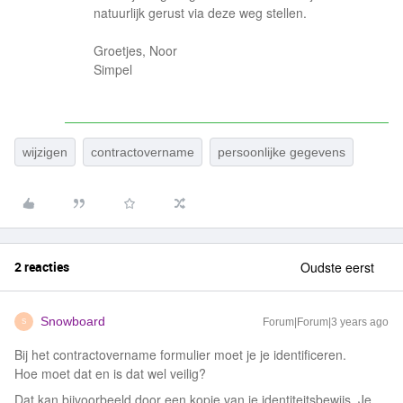
natuurlijk gerust via deze weg stellen.
Groetjes, Noor
Simpel
wijzigen
contractovername
persoonlijke gegevens
2 reacties
Oudste eerst
Snowboard
Forum|Forum|3 years ago
S
Bij het contractovername formulier moet je je identificeren.
Hoe moet dat en is dat wel veilig?
Dat kan bijvoorbeeld door een kopie van je identiteitsbewijs. Je