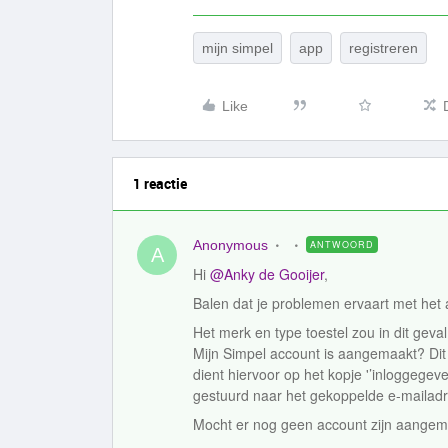
mijn simpel
app
registreren
Like
1 reactie
Anonymous
ANTWOORD
A
Hi
@Anky de Gooijer
,
Balen dat je problemen ervaart met he
Het merk en type toestel zou in dit geva
Mijn Simpel account is aangemaakt? Dit 
dient hiervoor op het kopje '’inloggegeve
gestuurd naar het gekoppelde e-mailad
Mocht er nog geen account zijn aangema