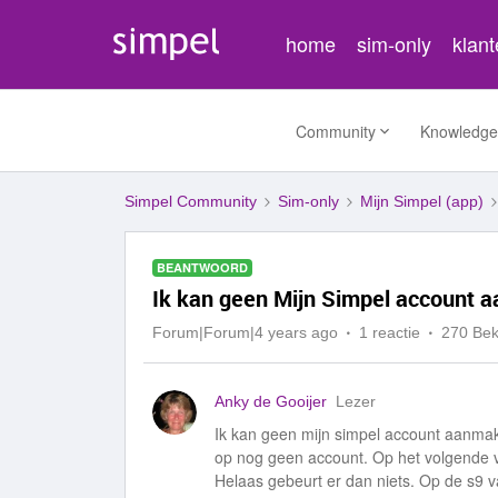
home
sim-only
klan
Community
Knowledge
Simpel Community
Sim-only
Mijn Simpel (app)
BEANTWOORD
Ik kan geen Mijn Simpel account 
Forum|Forum|4 years ago
1 reactie
270 Be
Anky de Gooijer
Lezer
Ik kan geen mijn simpel account aanmak
op nog geen account. Op het volgende v
Helaas gebeurt er dan niets. Op de s9 v