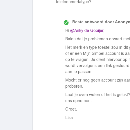
telefoonmerk/type?
Beste antwoord door
Anony
Hi
@Anky de Gooijer
,
Balen dat je problemen ervaart me
Het merk en type toestel zou in dit
of er een Mijn Simpel account is a
op te vragen. Je dient hiervoor op h
wordt vervolgens een link gestuur
aan te passen.
Mocht er nog geen account zijn aa
proberen.
Laat je even weten of het is gelukt
ons opnemen.
Groet,
Lisa