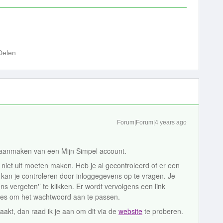
Delen
Forum|Forum|4 years ago
t aanmaken van een Mijn Simpel account.
l niet uit moeten maken. Heb je al gecontroleerd of er een
kan je controleren door inloggegevens op te vragen. Je
ns vergeten'’ te klikken. Er wordt vervolgens een link
res om het wachtwoord aan te passen.
akt, dan raad ik je aan om dit via de
website
te proberen.