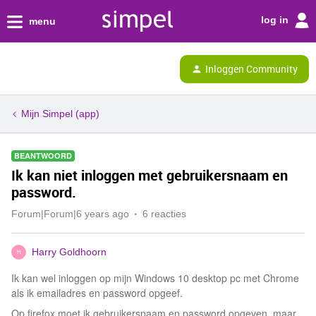
log in
menu
Inloggen Community
Mijn Simpel (app)
BEANTWOORD
Ik kan niet inloggen met gebruikersnaam en
password.
Forum|Forum|6 years ago
6 reacties
Harry Goldhoorn
H
Ik kan wel inloggen op mijn Windows 10 desktop pc met Chrome
als ik emailadres en password opgeef.
Op firefox moet ik gebruikersnaam en password opgeven maar