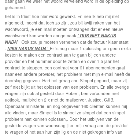
daar gaan we weer het woord vervelend word in de opleiding op
gehamerd.
het is in triest hoe hier word gewerkt. En nee ik heb mij niet
afgemeld, mocht dat toch zo zijn, zou bij kwijt raken van het
wachtwoord, je een mail moeten ontvangen dat er een nieuw
wachtwoord kan worden aangemaak
’ DUS NIET NAKUS
NADA’
Ook zou je moeten vernemen dat de factuur klaar staat
:
NIKS NAKUS NADA’
Er is nog maar 1 oplossing om geen exrta
kosten te maken een contract aan te gaan bij een andere
provider en het nummer door te zetten en over 1,5 jaar het
contract te stoppen, een contract voor 61 abonnementen gaat
naar een andere provider, het probleem met mijn e-mail heeft de
doorslag gegeven. Had het graag aan Simpel gegund, maar zij
zelf niet blijkt uit het oplossen van een probleem. En alle overige
vragen zijn ook al gesteld door Robert, ben verbonden met
uotlook, mallbird en 2 x met de mailserver. Justice, CJIB,
Openbaar ministerie, en nog ongeveer 160 clienten kunnen mij
alle vinden, maar Simpel is te simpel zo simpel dat een simpel
probleem niet kunnen oplossen,. Door het uitblijven van de
gestelde vragen van woensdag jl en mijn vraag aan de provider
te vragen of het aan hun zijn lig en de niet gekregen info van