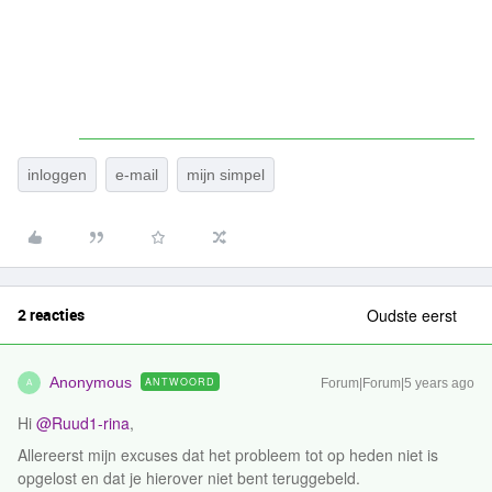
inloggen
e-mail
mijn simpel
2 reacties
Oudste eerst
Anonymous
ANTWOORD
Forum|Forum|5 years ago
A
Hi
@Ruud1-rina
,
Allereerst mijn excuses dat het probleem tot op heden niet is
opgelost en dat je hierover niet bent teruggebeld.