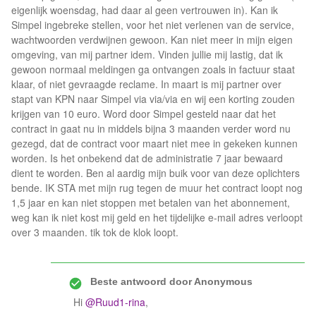
eigenlijk woensdag, had daar al geen vertrouwen in). Kan ik
Simpel ingebreke stellen, voor het niet verlenen van de service,
wachtwoorden verdwijnen gewoon. Kan niet meer in mijn eigen
omgeving, van mij partner idem. Vinden jullie mij lastig, dat ik
gewoon normaal meldingen ga ontvangen zoals in factuur staat
klaar, of niet gevraagde reclame. In maart is mij partner over
stapt van KPN naar Simpel via via/via en wij een korting zouden
krijgen van 10 euro. Word door Simpel gesteld naar dat het
contract in gaat nu in middels bijna 3 maanden verder word nu
gezegd, dat de contract voor maart niet mee in gekeken kunnen
worden. Is het onbekend dat de administratie 7 jaar bewaard
dient te worden. Ben al aardig mijn buik voor van deze oplichters
bende. IK STA met mijn rug tegen de muur het contract loopt nog
1,5 jaar en kan niet stoppen met betalen van het abonnement,
weg kan ik niet kost mij geld en het tijdelijke e-mail adres verloopt
over 3 maanden. tik tok de klok loopt.
Beste antwoord door
Anonymous
Hi
@Ruud1-rina
,