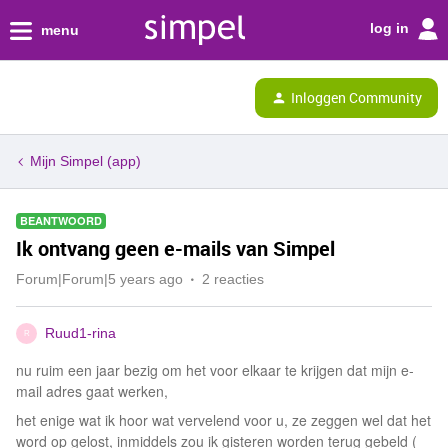
log in
menu
Inloggen Community
Mijn Simpel (app)
BEANTWOORD
Ik ontvang geen e-mails van Simpel
Forum|Forum|5 years ago
2 reacties
Ruud1-rina
R
nu ruim een jaar bezig om het voor elkaar te krijgen dat mijn e-
mail adres gaat werken,
het enige wat ik hoor wat vervelend voor u, ze zeggen wel dat het
word op gelost, inmiddels zou ik gisteren worden terug gebeld (