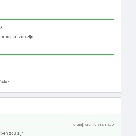
03
verholpen zou zijn
Delen
Forum|Forum|3 years ago
lpen zou zijn