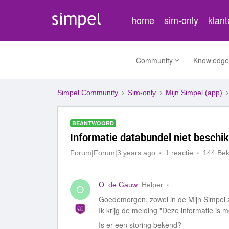
home
sim-only
klan
Community
Knowledge
Simpel Community
Sim-only
Mijn Simpel (app)
BEANTWOORD
Informatie databundel niet beschi
Forum|Forum|3 years ago
1 reactie
144 Be
O. de Gauw
Helper
O
Goedemorgen, zowel in de Mijn Simpel app
Ik krijg de melding "Deze informatie is 
Is er een storing bekend?