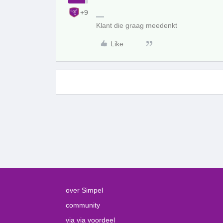
+9
Klant die graag meedenkt
Like
over Simpel
community
via via voordeel