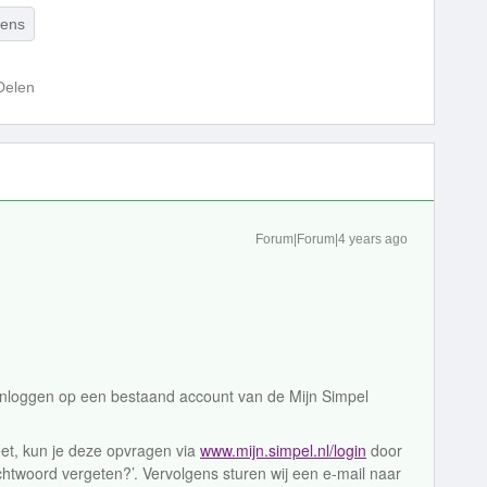
vens
Delen
Forum|Forum|4 years ago
t inloggen op een bestaand account van de Mijn Simpel
eet, kun je deze opvragen via
www.mijn.simpel.nl/login
door
htwoord vergeten?’. Vervolgens sturen wij een e-mail naar