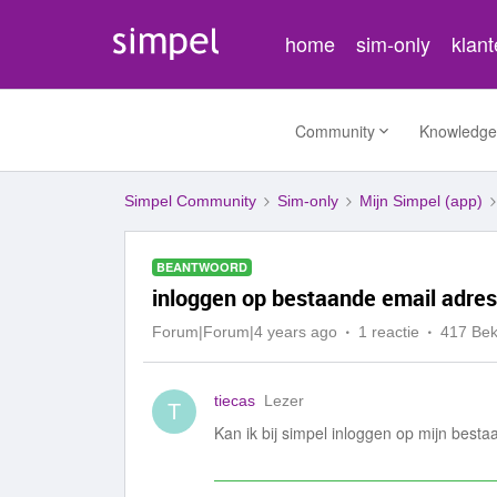
home
sim-only
klan
Community
Knowledge
Simpel Community
Sim-only
Mijn Simpel (app)
BEANTWOORD
inloggen op bestaande email adre
Forum|Forum|4 years ago
1 reactie
417 Be
tiecas
Lezer
T
Kan ik bij simpel inloggen op mijn bes