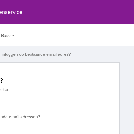
tenservice
 Base
inloggen op bestaande email adres?
s?
keken
taande email adressen?