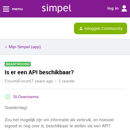
log in
menu
Inloggen Community
Mijn Simpel (app)
BEANTWOORD
Is er een API beschikbaar?
Forum|Forum|7 years ago
1 reactie
SLGeertsema
S
Goedendag!
Zou het mogelijk zijn om informatie als verbruik, en hoeveel
tegoed er nog over is, beschikbaar te stellen via een API?