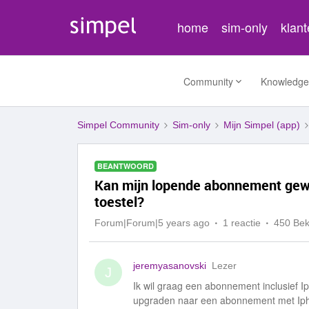
home
sim-only
klan
Community
Knowledge
Simpel Community
Sim-only
Mijn Simpel (app)
BEANTWOORD
Kan mijn lopende abonnement gew
toestel?
Forum|Forum|5 years ago
1 reactie
450 Be
jeremyasanovski
Lezer
J
Ik wil graag een abonnement inclusief I
upgraden naar een abonnement met Ipho