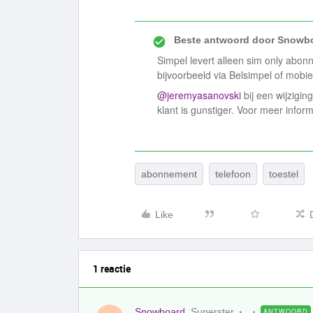
Beste antwoord door
Snowbo
Simpel levert alleen sim only abon
bijvoorbeeld via Belsimpel of mobiel
@jeremyasanovski
bij een wijzigin
klant is gunstiger. Voor meer informa
abonnement
telefoon
toestel
Like
1 reactie
Snowboard
Superster
ANTWOORD