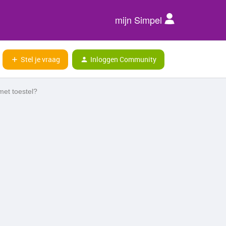
mijn Simpel
Stel je vraag
Inloggen Community
et toestel?