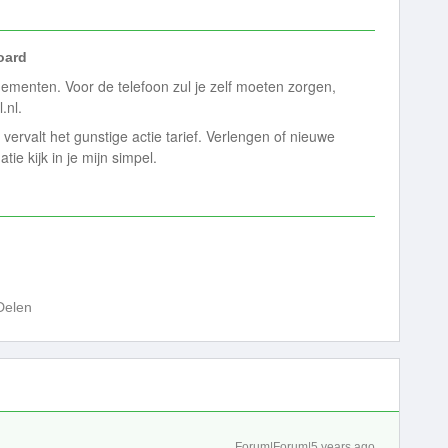
ard
nementen. Voor de telefoon zul je zelf moeten zorgen,
.nl.
g vervalt het gunstige actie tarief. Verlengen of nieuwe
tie kijk in je mijn simpel.
Delen
Forum|Forum|5 years ago