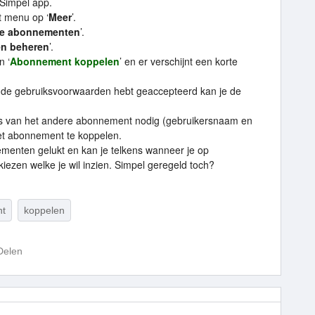
 Simpel app.
t menu op ‘
Meer
’.
e abonnementen
’.
n beheren
’.
n ‘
Abonnement koppelen
’ en er verschijnt een korte
en de gebruiksvoorwaarden hebt geaccepteerd kan je de
ns van het andere abonnement nodig (gebruikersnaam en
et abonnement te koppelen.
menten gelukt en kan je telkens wanneer je op
iezen welke je wil inzien. Simpel geregeld toch?
nt
koppelen
Delen