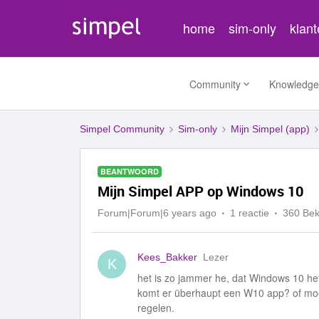
home
sim-only
klan
Community
Knowledge
Simpel Community
Sim-only
Mijn Simpel (app)
BEANTWOORD
Mijn Simpel APP op Windows 10
Forum|Forum|6 years ago
1 reactie
360 Be
Kees_Bakker
Lezer
K
het is zo jammer he, dat Windows 10 het
komt er überhaupt een W10 app? of moe
regelen.