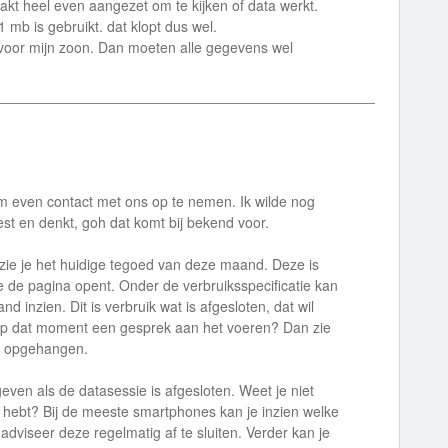
kt heel even aangezet om te kijken of data werkt.
01 mb is gebruikt. dat klopt dus wel.
 voor mijn zoon. Dan moeten alle gegevens wel
om even contact met ons op te nemen. Ik wilde nog
est en denkt, goh dat komt bij bekend voor.
zie je het huidige tegoed van deze maand. Deze is
je de pagina opent. Onder de verbruiksspecificatie kan
d inzien. Dit is verbruik wat is afgesloten, dat wil
e op dat moment een gesprek aan het voeren? Dan zie
bt opgehangen.
geven als de datasessie is afgesloten. Weet je niet
s hebt? Bij de meeste smartphones kan je inzien welke
dviseer deze regelmatig af te sluiten. Verder kan je