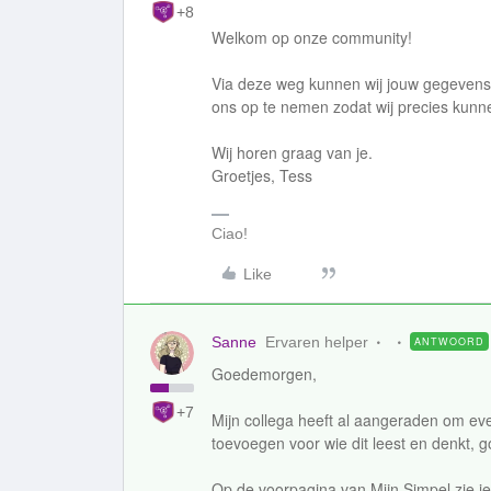
+8
Welkom op onze community!
Via deze weg kunnen wij jouw gegevens n
ons op te nemen zodat wij precies kunne
Wij horen graag van je.
Groetjes, Tess
Ciao!
Like
Sanne
Ervaren helper
ANTWOORD
Goedemorgen,
+7
Mijn collega heeft al aangeraden om ev
toevoegen voor wie dit leest en denkt, g
Op de voorpagina van Mijn Simpel zie je