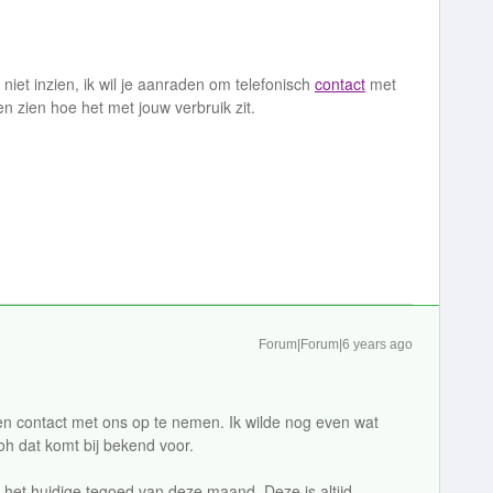
iet inzien, ik wil je aanraden om telefonisch
contact
met
n zien hoe het met jouw verbruik zit.
Forum|Forum|6 years ago
en contact met ons op te nemen. Ik wilde nog even wat
oh dat komt bij bekend voor.
 het huidige tegoed van deze maand. Deze is altijd