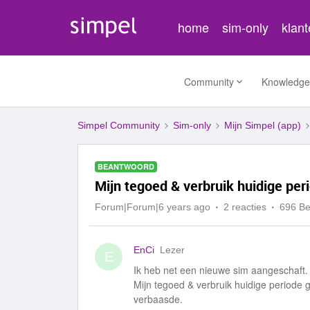
home
sim-only
klan
Community
Knowledge
Simpel Community
Sim-only
Mijn Simpel (app)
BEANTWOORD
Mijn tegoed & verbruik huidige per
Forum|Forum|6 years ago
2 reacties
696 B
EnCi
Lezer
E
Ik heb net een nieuwe sim aangeschaft.
Mijn tegoed & verbruik huidige periode 
verbaasde.