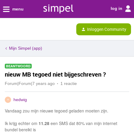
log in
menu
Inloggen Community
Mijn Simpel (app)
BEANTWOORD
nieuw MB tegoed niet bijgeschreven ?
Forum|Forum|7 years ago
1 reactie
hedwig
H
Vandaag zou mijn nieuwe tegoed geladen moeten zijn.
Ik krijg echter om
11.28
een SMS dat 80% van mijn internet
bundel bereikt is