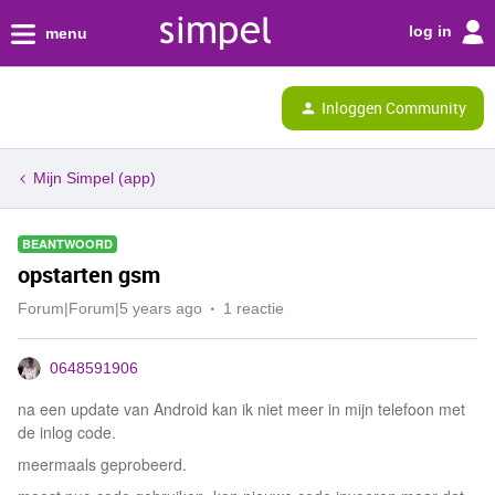
log in
menu
Inloggen Community
Mijn Simpel (app)
BEANTWOORD
opstarten gsm
Forum|Forum|5 years ago
1 reactie
0648591906
na een update van Android kan ik niet meer in mijn telefoon met
de inlog code.
meermaals geprobeerd.