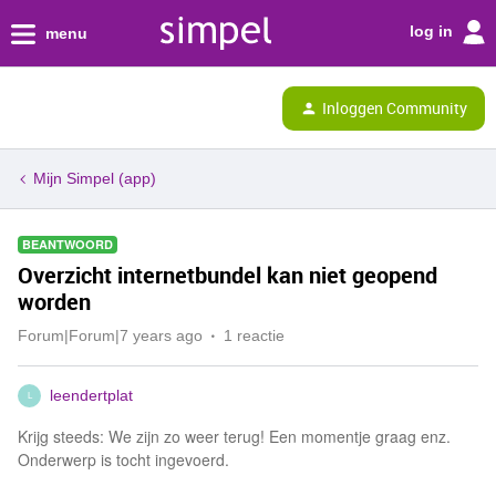
log in
menu
Inloggen Community
Mijn Simpel (app)
BEANTWOORD
Overzicht internetbundel kan niet geopend
worden
Forum|Forum|7 years ago
1 reactie
leendertplat
L
Krijg steeds: We zijn zo weer terug! Een momentje graag enz.
Onderwerp is tocht ingevoerd.