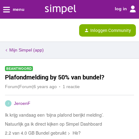
log in
menu
Inloggen Community
Mijn Simpel (app)
BEANTWOORD
Plafondmelding by 50% van bundel?
Forum|Forum|6 years ago
1 reactie
JeroenF
J
Ik krijg vandaag een ‘bijna plafond berijkt melding’.
Natuurlijk ga ik direct kijken op Simpel Dashboard
2.2 van 4.0 GB Bundel gebruikt > Hè?