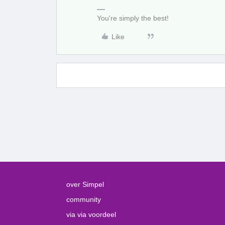
You're simply the best!
Like
over Simpel
community
via via voordeel