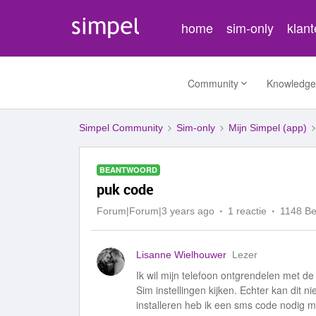
home
sim-only
klan
Community
Knowledge
Simpel Community
Sim-only
Mijn Simpel (app)
BEANTWOORD
puk code
Forum|Forum|3 years ago
1 reactie
1148 B
Lisanne Wielhouwer
Lezer
Ik wil mijn telefoon ontgrendelen met de
Sim instellingen kijken. Echter kan dit n
installeren heb ik een sms code nodig ma