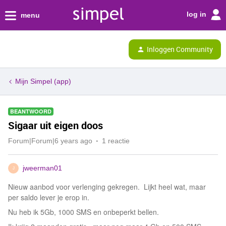
log in
menu
Inloggen Community
Mijn Simpel (app)
BEANTWOORD
Sigaar uit eigen doos
Forum|Forum|6 years ago
1 reactie
jweerman01
J
Nieuw aanbod voor verlenging gekregen. Lijkt heel wat, maar
per saldo lever je erop in.
Nu heb ik 5Gb, 1000 SMS en onbeperkt bellen.