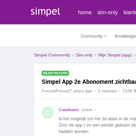
home
sim-only
klan
Community
Knowledge
Simpel Community
Sim-only
Mijn Simpel (app)
BEANTWOORD
Simpel App 2e Abonoment zichtbaar
Forum|Forum|7 years ago
2 reacties
2106 
Catalisator
Lezer
C
Is het mogelijk om het 2e abbo in de mij
Door de app ( en een eerder gelezen kla
hadden worden.