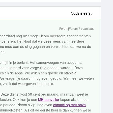
Oudste eerst
Forum|Forum|7 years ago
u inderdaad nog niet mogelijk om meerdere abonnementen
te beheren. Het klopt dat we deze wens van meerdere
r nu mee aan de slag gegaan en verwachten dat we na de
den.
schrijft in je bericht. Het samenvoegen van accounts,
t uiteraard zeer zorgvuldig gedaan worden. Deze
tes en de apps. We willen een goede en stabiele
n. We vragen je daarom nog even geduld. Wanneer we weten
, zal ik dat weergeven in dit topic.
. Deze dienst kost 50 cent per maand, maar dan weet je
a kosten. Ook kun je een
MB-aanvuller
kopen als je meer
eke periode. Neem s.v.p. nog even
contact op met onze
nbundelkosten. Als dit de eerste keer is dan kunnen we je