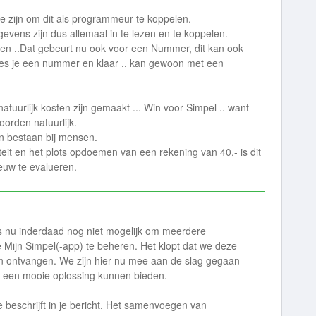
te zijn om dit als programmeur te koppelen.
evens zijn dus allemaal in te lezen en te koppelen.
ren ..Dat gebeurt nu ook voor een Nummer, dit kan ook
ies je een nummer en klaar .. kan gewoon met een
 natuurlijk kosten zijn gemaakt ... Win voor Simpel .. want
oorden natuurlijk.
n bestaan bij mensen.
teit en het plots opdoemen van een rekening van 40,- is dit
euw te evalueren.
is nu inderdaad nog niet mogelijk om meerdere
Mijn Simpel(-app) te beheren. Het klopt dat we deze
 ontvangen. We zijn hier nu mee aan de slag gegaan
 een mooie oplossing kunnen bieden.
je beschrijft in je bericht. Het samenvoegen van