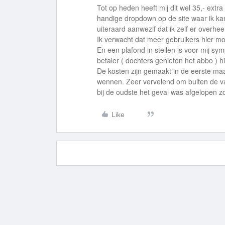
Tot op heden heeft mij dit wel 35,- extra 
handige dropdown op de site waar ik kan
uiteraard aanwezif dat ik zelf er overheen
Ik verwacht dat meer gebruikers hier m
En een plafond in stellen is voor mij symp
betaler ( dochters genieten het abbo ) h
De kosten zijn gemaakt in de eerste ma
wennen. Zeer vervelend om buiten de vak
bij de oudste het geval was afgelopen z
Like