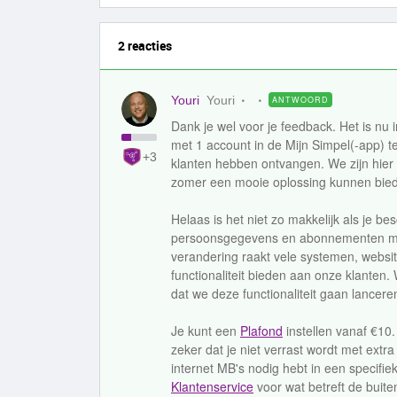
2 reacties
Youri
Youri
ANTWOORD
Dank je wel voor je feedback. Het is n
met 1 account in de Mijn Simpel(-app) 
+3
klanten hebben ontvangen. We zijn hie
zomer een mooie oplossing kunnen bie
Helaas is het niet zo makkelijk als je be
persoonsgegevens en abonnementen moe
verandering raakt vele systemen, websi
functionaliteit bieden aan onze klante
dat we deze functionaliteit gaan lanceren
Je kunt een
Plafond
instellen vanaf €10
zeker dat je niet verrast wordt met extr
internet MB's nodig hebt in een specifi
Klantenservice
voor wat betreft de buite